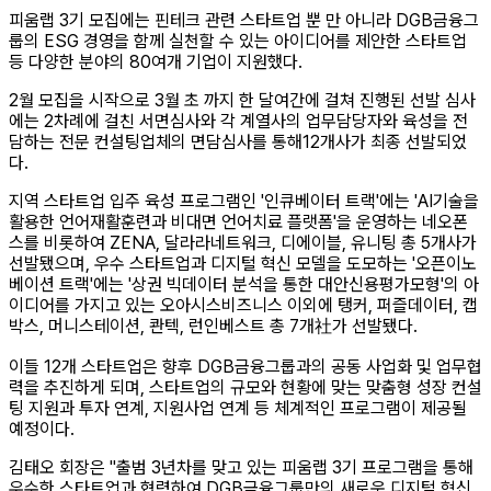
피움랩 3기 모집에는 핀테크 관련 스타트업 뿐 만 아니라 DGB금융그
룹의 ESG 경영을 함께 실천할 수 있는 아이디어를 제안한 스타트업
등 다양한 분야의 80여개 기업이 지원했다.
2월 모집을 시작으로 3월 초 까지 한 달여간에 걸쳐 진행된 선발 심사
에는 2차례에 걸친 서면심사와 각 계열사의 업무담당자와 육성을 전
담하는 전문 컨설팅업체의 면담심사를 통해12개사가 최종 선발되었
다.
지역 스타트업 입주 육성 프로그램인 '인큐베이터 트랙'에는 'AI기술을
활용한 언어재활훈련과 비대면 언어치료 플랫폼'을 운영하는 네오폰
스를 비롯하여 ZENA, 달라라네트워크, 디에이블, 유니팅 총 5개사가
선발됐으며, 우수 스타트업과 디지털 혁신 모델을 도모하는 '오픈이노
베이션 트랙'에는 '상권 빅데이터 분석을 통한 대안신용평가모형'의 아
이디어를 가지고 있는 오아시스비즈니스 이외에 탱커, 퍼즐데이터, 캡
박스, 머니스테이션, 콴텍, 런인베스트 총 7개社가 선발됐다.
이들 12개 스타트업은 향후 DGB금융그룹과의 공동 사업화 및 업무협
력을 추진하게 되며, 스타트업의 규모와 현황에 맞는 맞춤형 성장 컨설
팅 지원과 투자 연계, 지원사업 연계 등 체계적인 프로그램이 제공될
예정이다.
김태오 회장은 "출범 3년차를 맞고 있는 피움랩 3기 프로그램을 통해
우수한 스타트업과 협력하여 DGB금융그룹만의 새로운 디지털 혁신