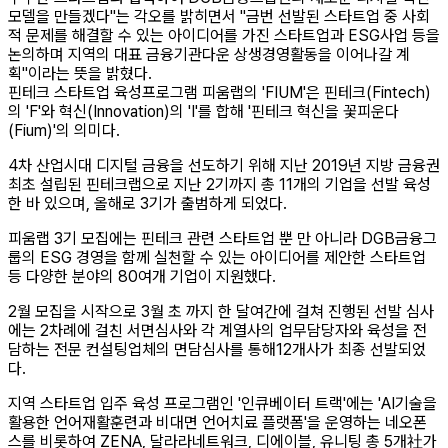
모델을 만들겠다"는 각오를 밝히면서 "금번 선발된 스타트업 중 사회
적 문제를 해결할 수 있는 아이디어를 가진 스타트업과 ESG사업 등을
논의하며 지역의 대표 금융기관다운 상생경영활동을 이어나갈 계
획"이라는 뜻을 밝혔다.
핀테크 스타트업 육성프로그램 피움랩의 'FIUM'은 핀테크(Fintech)
의 'F'와 혁신(Innovation)의 'I'를 합해 '핀테크 혁신을 꽃피운다
(Fium)'의 의미다.
4차 산업시대 디지털 금융을 선도하기 위해 지난 2019년 지방 금융권
최초 설립된 핀테크랩으로 지난 2기까지 총 11개의 기업을 선발 육성
한 바 있으며, 올해로 3기가 출범하게 되었다.
피움랩 3기 모집에는 핀테크 관련 스타트업 뿐 만 아니라 DGB금융그
룹의 ESG 경영을 함께 실천할 수 있는 아이디어를 제안한 스타트업
등 다양한 분야의 80여개 기업이 지원했다.
2월 모집을 시작으로 3월 초 까지 한 달여간에 걸쳐 진행된 선발 심사
에는 2차례에 걸친 서면심사와 각 계열사의 업무담당자와 육성을 전
담하는 전문 컨설팅업체의 면담심사를 통해12개사가 최종 선발되었
다.
지역 스타트업 입주 육성 프로그램인 '인큐베이터 트랙'에는 'AI기술을
활용한 언어재활훈련과 비대면 언어치료 플랫폼'을 운영하는 네오폰
스를 비롯하여 ZENA, 달라라네트워크, 디에이블, 유니팅 총 5개社가